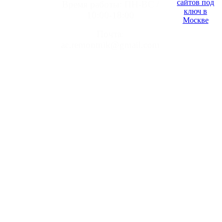
Время работы:
ПН-ВС /
10:00-18:00
Почта:
ac.remontnik@gmail.com