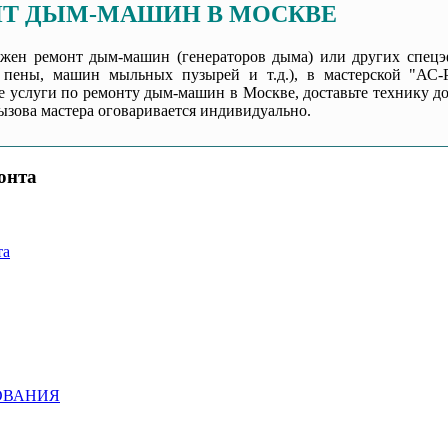
Т ДЫМ-МАШИН В МОСКВЕ
жен ремонт дым-машин (генераторов дыма) или других спецэф
в пены, машин мыльных пузырей и т.д.), в мастерской "АС
е услуги по ремонту дым-машин в Москве, доставьте технику до
ызова мастера оговаривается индивидуально.
онта
та
ОВАНИЯ