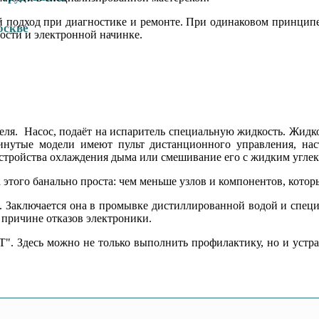
 подход при диагностике и ремонте. При одинаковом принцип
ости и электронной начинке.
еля. Насос, подаёт на испаритель специальную жидкость. Жидк
винутые модели имеют пульт дистанционного управления, на
устройства охлаждения дыма или смешивание его с жидким угле
ого банально проста: чем меньше узлов и компонентов, которы
 Заключается она в промывке дистиллированной водой и специ
 причине отказов электроники.
". Здесь можно не только выполнить профилактику, но и устран