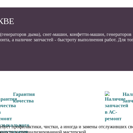
КВЕ
енераторов дыма), снег-машин, конфетти-машин, генераторов 
та, а наличие запчастей - быстроту выполнения работ. Для то
Гарантия
Нал
качества
зап
ебует профилактики, чистки, а иногда и замены отслуживших с
жности в специализированной мастерской.