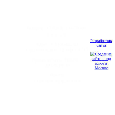
Телефон: +7 (903) 144-79-40
с
8:00 до 22:00
Разработчик
Адрес: г. Москва, ул.
сайта
Орджоникидзе 12, офис 4217
Время работы:
ПН-ВС /
10:00-18:00
Почта:
ac.remontnik@gmail.com