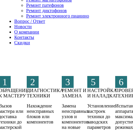
Ремонт патефонов
Ремонт диктофонов
Ремонт электронного пианино
Вопрос / Ответ
Новости
О компании
Контакты
Скидки
1
2
3
5
6
ОБРАЩЕНИЕ
ДИАГНОСТИКА
РЕМОНТ И
НАСТРОЙКА
ПРОВЕ
К МАСТЕРУ
ТЕХНИКИ
ЗАМЕНА
И НАЛАДКА
ТЕХНИ
Вызов
Нахождение
Замена
Установление
Испыта
мастера или
неисправных
неисправных
настроек
аппарата
доставка
блоков или
узлов и
техники до
максима
техники до
компонентов
компонентов
заводских
допусти
мастерской
на новые
параметров
режимах